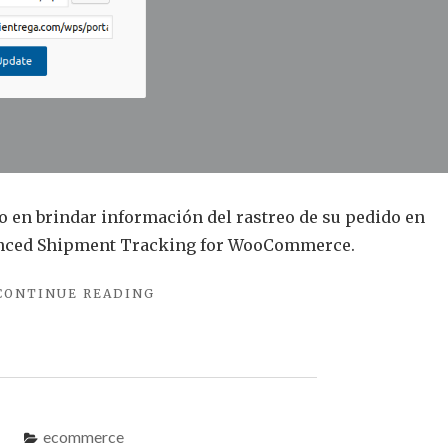
sus
pedidos
o en brindar información del rastreo de su pedido en
nced Shipment Tracking for WooCommerce.
"COMO
CONTINUE READING
BRINDAR
A
LOS
CLIENTES
UNA
FORMA
ecommerce
FÁCIL