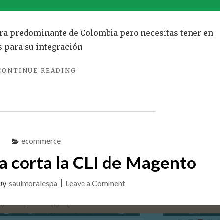
ora predominante de Colombia pero necesitas tener en
s para su integración
"SERVIENTREGA:
CONTINUE READING
ESTO
DEBERÍAS
SABER
ANTES
DE
INTEGRAR"
ecommerce
 corta la CLI de Magento
on
by
saulmoralespa
|
Leave a Comment
Cuando
se