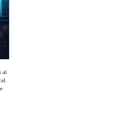
 al
al.
ue