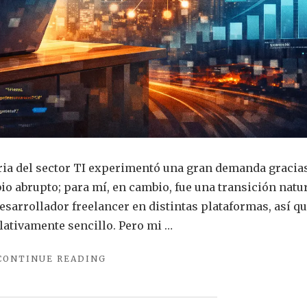
ria del sector TI experimentó una gran demanda gracias
o abrupto; para mí, en cambio, fue una transición natur
esarrollador freelancer en distintas plataformas, así q
elativamente sencillo. Pero mi …
"¿CÓMO
CONTINUE READING
ES
QUE
LLEVO