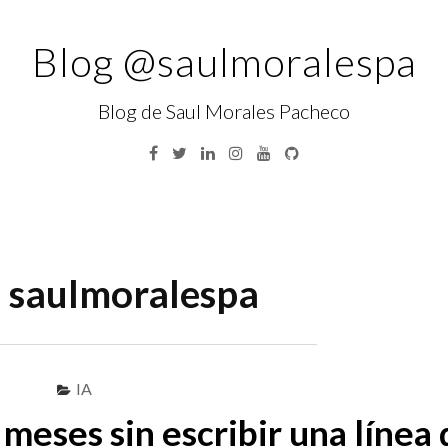
Blog @saulmoralespa
Blog de Saul Morales Pacheco
Facebook
Twitter
Linkedin
Instagram
YouTube
GitHub
:
saulmoralespa
IA
meses sin escribir una línea 