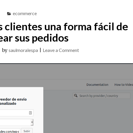
6
MESES
ecommerce
SIN
 clientes una forma fácil de
ESCRIBIR
UNA
ear sus pedidos
LÍNEA
DE
CÓDIGO?"
on
|
by
saulmoralespa
|
Leave a Comment
Como
brindar
a
los
clientes
una
forma
fácil
de
rastrear