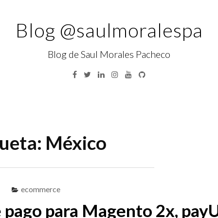
Blog @saulmoralespa
Blog de Saul Morales Pacheco
Facebook
Twitter
Linkedin
Instagram
YouTube
GitHub
queta:
México
ecommerce
 pago para Magento 2x, pay