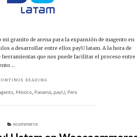
do mi granito de arena para la expansión de magento en
los a desarrollar entre ellos payU latam. A la hora de
 herramientas que nos puede facilitar el proceso entre
ento …
"CREANDO
CONTINUE READING
MÓDULO
gento
,
México
,
Panamá
,
payU
,
Perú
DE
PAGO
PARA
MAGENTO
2X,
ecommerce
PAYU
LATAM"
payU latam en Woocoommerc