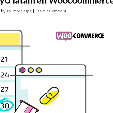
on
|
by
saulmoralespa
|
Leave a Comment
Suscripciones
de
payU
latam
en
Woocoommerce