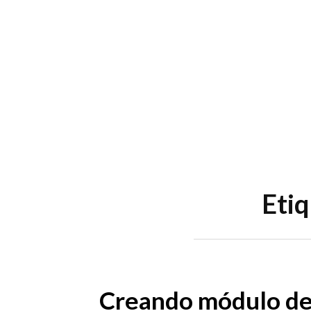
Skip
to
content
Menu
Eti
Creando módulo de