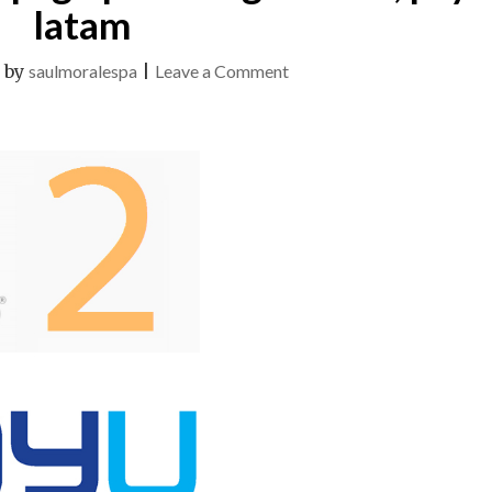
latam
on
|
by
saulmoralespa
|
Leave a Comment
Creando
módulo
de
pago
para
Magento
2x,
payU
latam