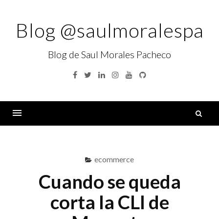
Skip
to
Blog @saulmoralespa
content
Blog de Saul Morales Pacheco
Facebook
Twitter
Linkedin
Instagram
YouTube
GitHub
B
Menu
ecommerce
Cuando se queda
corta la CLI de