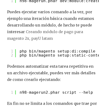
1
n98-magerun.phar dev:module:create [
Puedes ejecutar varios comando a la vez, por
ejemplo una iteración básica cuando estamos
desarrollando un módulo, de hecho te puede
interesar
Creando módulo de pago para
magento 2x, payU latam
1
php bin/magento setup:di:compile
2
php bin/magento setup:static-content
Podemos automatizar esta tarea repetitiva en
un archivo ejecutable, puedes ver más detalles
de como crearlo ejecutando:
1
n98-magerun2.phar script --help
En fin no se limita a los comandos que trae por