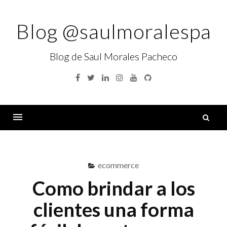
Skip
to
Blog @saulmoralespa
content
Blog de Saul Morales Pacheco
Facebook
Twitter
Linkedin
Instagram
YouTube
GitHub
B
Menu
ecommerce
Como brindar a los
clientes una forma