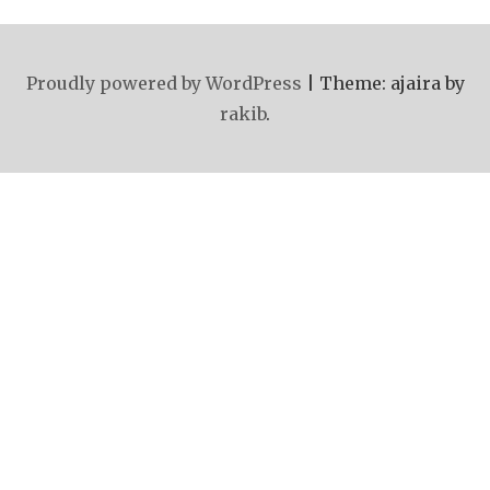
Proudly powered by WordPress
|
Theme: ajaira by
rakib
.