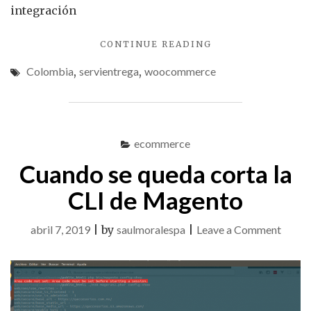
integración
"SERVIENTREGA:
CONTINUE READING
ESTO
Colombia
,
servientrega
,
woocommerce
DEBERÍAS
SABER
ANTES
DE
INTEGRAR"
ecommerce
Cuando se queda corta la
CLI de Magento
on
abril 7, 2019
|
by
saulmoralespa
|
Leave a Comment
Cuand
se
queda
corta