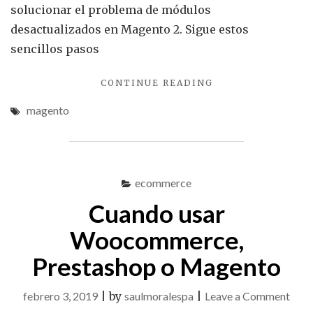
solucionar el problema de módulos
desactualizados en Magento 2. Sigue estos
sencillos pasos
"SOLUCIONAR
CONTINUE READING
EL
magento
PROBLEMA
DE
MÓDULOS
DESACTUALIZADO
EN
ecommerce
MAGENTO
2"
Cuando usar
Woocommerce,
Prestashop o Magento
on
febrero 3, 2019
|
by
saulmoralespa
|
Leave a Comment