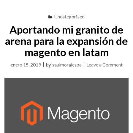
COLOMBIA
PARA
Uncategorized
WOOCOMMERCE"
Aportando mi granito de
arena para la expansión de
magento en latam
on
enero 15, 2019
|
by
saulmoralespa
|
Leave a Comment
Apor
mi
grani
de
aren
para
la
expa