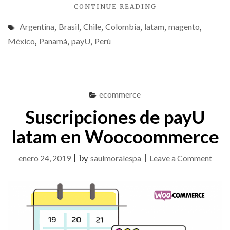
"CREANDO
CONTINUE READING
MÓDULO
Argentina
,
Brasil
,
Chile
,
Colombia
,
latam
,
magento
,
DE
PAGO
México
,
Panamá
,
payU
,
Perú
PARA
MAGENTO
2X,
PAYU
LATAM"
ecommerce
Suscripciones de payU
latam en Woocoommerce
on
enero 24, 2019
|
by
saulmoralespa
|
Leave a Comment
Suscr
de
pay
lata
en