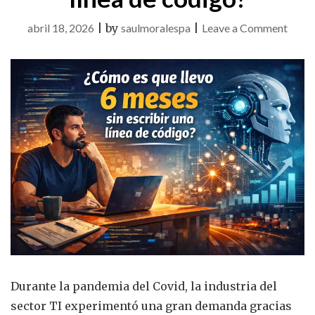
on
abril 18, 2026
|
by
saulmoralespa
|
Leave a Comment
¿Cóm
es
que
llevo
6
mese
sin
escrib
una
línea
de
códig
Durante la pandemia del Covid, la industria del
sector TI experimentó una gran demanda gracias