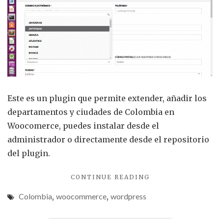
de
Colo
para
Woo
Este es un plugin que permite extender, añadir los
departamentos y ciudades de Colombia en
Woocomerce, puedes instalar desde el
administrador o directamente desde el repositorio
del plugin.
"PLUGIN
CONTINUE READING
DEPARTAMENTOS
Colombia
,
woocommerce
,
wordpress
Y
CIUDADES
DE