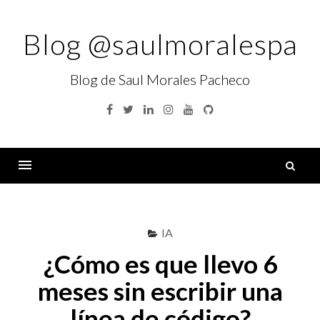
Skip
to
Blog @saulmoralespa
content
Blog de Saul Morales Pacheco
Facebook
Twitter
Linkedin
Instagram
YouTube
GitHub
B
Menu
IA
¿Cómo es que llevo 6
meses sin escribir una
línea de código?