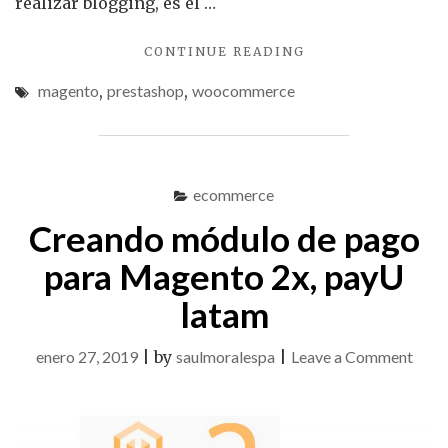
realizar blogging, es el …
"CUANDO
CONTINUE READING
USAR
magento
,
prestashop
,
woocommerce
WOOCOMMERCE,
PRESTASHOP
O
MAGENTO"
ecommerce
Creando módulo de pago
para Magento 2x, payU
latam
on
enero 27, 2019
|
by
saulmoralespa
|
Leave a Comment
Crea
módu
de