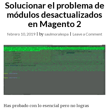
Solucionar el problema de
módulos desactualizados
en Magento 2
on
febrero 10, 2019
|
by
saulmoralespa
|
Leave a Comment
Solu
el
pro
de
mód
des
en
Mag
2
Has probado con lo esencial pero no logras