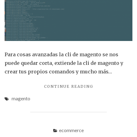
la
CLI
de
Mage
Para cosas avanzadas la cli de magento se nos
puede quedar corta, extiende la cli de magento y
crear tus propios comandos y mucho más…
"CUANDO
CONTINUE READING
SE
magento
QUEDA
CORTA
LA
CLI
DE
ecommerce
MAGENTO"