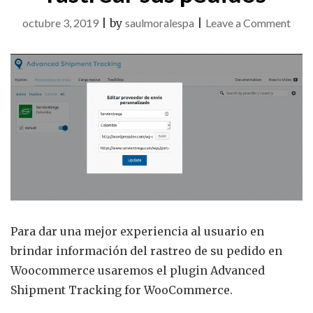
on
octubre 3, 2019
|
by
saulmoralespa
|
Leave a Comment
Com
brin
a
los
clie
una
for
fácil
de
rast
Para dar una mejor experiencia al usuario en
sus
brindar información del rastreo de su pedido en
pedi
Woocommerce usaremos el plugin Advanced
Shipment Tracking for WooCommerce.