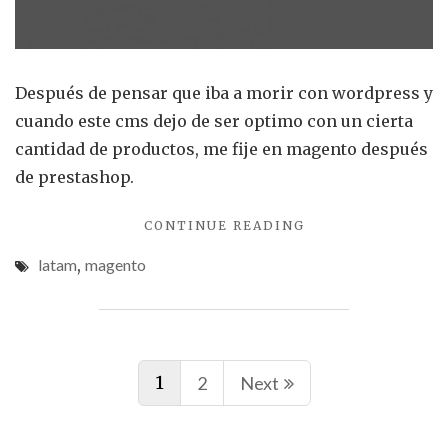
de
mage
en
Después de pensar que iba a morir con wordpress y
lata
cuando este cms dejo de ser optimo con un cierta
cantidad de productos, me fije en magento después
de prestashop.
"APORTANDO
CONTINUE READING
MI
latam
,
magento
GRANITO
DE
ARENA
PARA
Posts
LA
EXPANSIÓN
1
2
Next
navigation
DE
MAGENTO
EN