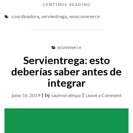
"COMO
CONTINUE READING
BRINDAR
coordinadora
,
servientrega
,
woocommerce
A
LOS
CLIENTES
UNA
FORMA
ecommerce
FÁCIL
DE
Servientrega: esto
RASTREAR
SUS
deberías saber antes de
PEDIDOS"
integrar
on
junio 16, 2019
|
by
saulmoralespa
|
Leave a Comment
Servi
esto
deber
saber