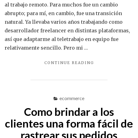
al trabajo remoto. Para muchos fue un cambio
abrupto; para mí, en cambio, fue una transición
natural. Ya llevaba varios años trabajando como
desarrollador freelancer en distintas plataformas,
así que adaptarme al teletrabajo en equipo fue
relativamente sencillo. Pero mi …
"¿CÓMO
CONTINUE READING
ES
QUE
LLEVO
6
MESES
ecommerce
SIN
Como brindar a los
ESCRIBIR
UNA
clientes una forma fácil de
LÍNEA
DE
rastrear sus pedidos
CÓDIGO?"