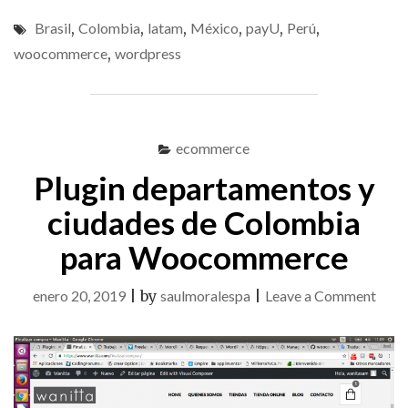
DE
Brasil
,
Colombia
,
latam
,
México
,
payU
,
Perú
,
PAYU
LATAM
woocommerce
,
wordpress
EN
WOOCOOMMERCE
ecommerce
Plugin departamentos y
ciudades de Colombia
para Woocommerce
on
enero 20, 2019
|
by
saulmoralespa
|
Leave a Comment
Plugi
depa
y
ciud